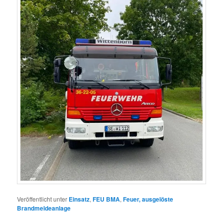
Veröffentlicht unter
Einsatz
,
FEU BMA
,
Feuer, ausgelöste
Brandmeldeanlage