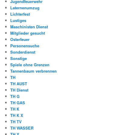
Jugendfeuerwehr
Laternenumzug
Lichterfest
Lustiges
Maschinisten Dienst
Mitglieder gesucht
Osterfeuer
Personensuche
Sonderdienst
Sonstige
Spiele ohne Grenzen
Tannenbaum verbrennen
TH
TH AUST
TH Dienst
TH G
TH GAS
TH K
TH K X
TH TV
TH WASSER
TH Y