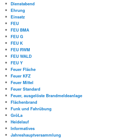
Dienstabend
Ehrung
Einsatz
FEU
FEU BMA
FEU G
FEU K
FEU RWM
FEU WALD
FEU Y
Feuer Fläche
Feuer KFZ
Feuer Mittel
Feuer Standard
Feuer, ausgelöste Brandmeldeanlage
Flächenbrand
Funk und Fahrübung
GröLa
Heidelauf
Informatives
Jahreshauptversammlung