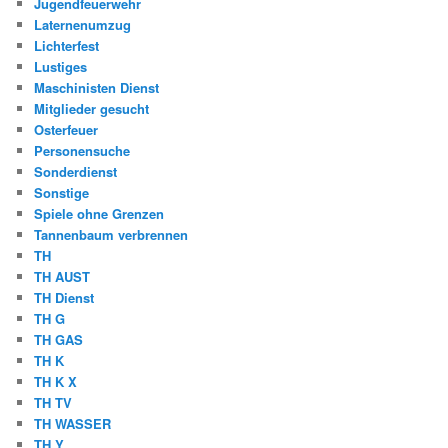
Jugendfeuerwehr
Laternenumzug
Lichterfest
Lustiges
Maschinisten Dienst
Mitglieder gesucht
Osterfeuer
Personensuche
Sonderdienst
Sonstige
Spiele ohne Grenzen
Tannenbaum verbrennen
TH
TH AUST
TH Dienst
TH G
TH GAS
TH K
TH K X
TH TV
TH WASSER
TH Y