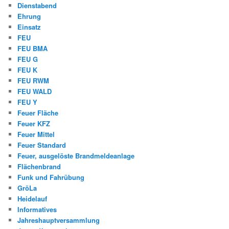
Dienstabend
Ehrung
Einsatz
FEU
FEU BMA
FEU G
FEU K
FEU RWM
FEU WALD
FEU Y
Feuer Fläche
Feuer KFZ
Feuer Mittel
Feuer Standard
Feuer, ausgelöste Brandmeldeanlage
Flächenbrand
Funk und Fahrübung
GröLa
Heidelauf
Informatives
Jahreshauptversammlung