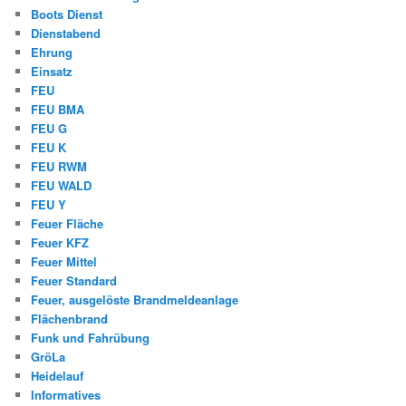
Boots Dienst
Dienstabend
Ehrung
Einsatz
FEU
FEU BMA
FEU G
FEU K
FEU RWM
FEU WALD
FEU Y
Feuer Fläche
Feuer KFZ
Feuer Mittel
Feuer Standard
Feuer, ausgelöste Brandmeldeanlage
Flächenbrand
Funk und Fahrübung
GröLa
Heidelauf
Informatives