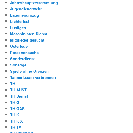
Jahreshauptversammlung
Jugendfeuerwehr
Laternenumzug
Lichterfest
Lustiges
Maschinisten Dienst
Mitglieder gesucht
Osterfeuer
Personensuche
Sonderdienst
Sonstige
Spiele ohne Grenzen
Tannenbaum verbrennen
TH
TH AUST
TH Dienst
TH G
TH GAS
TH K
TH K X
TH TV