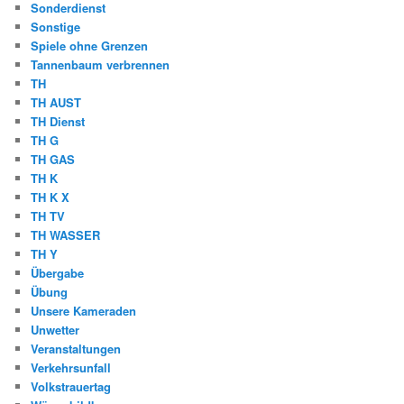
Sonderdienst
Sonstige
Spiele ohne Grenzen
Tannenbaum verbrennen
TH
TH AUST
TH Dienst
TH G
TH GAS
TH K
TH K X
TH TV
TH WASSER
TH Y
Übergabe
Übung
Unsere Kameraden
Unwetter
Veranstaltungen
Verkehrsunfall
Volkstrauertag