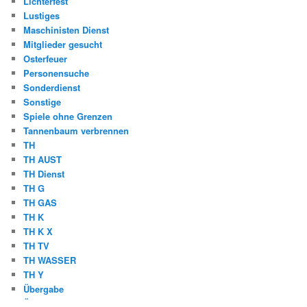
Lichterfest
Lustiges
Maschinisten Dienst
Mitglieder gesucht
Osterfeuer
Personensuche
Sonderdienst
Sonstige
Spiele ohne Grenzen
Tannenbaum verbrennen
TH
TH AUST
TH Dienst
TH G
TH GAS
TH K
TH K X
TH TV
TH WASSER
TH Y
Übergabe
Übung