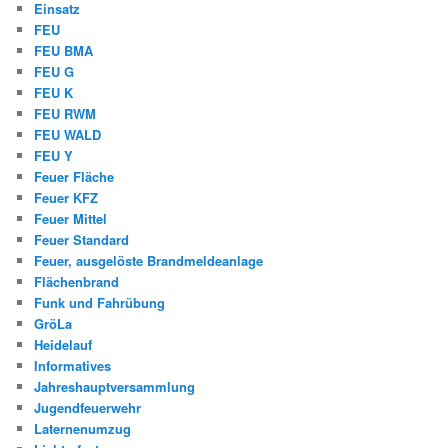
Einsatz
FEU
FEU BMA
FEU G
FEU K
FEU RWM
FEU WALD
FEU Y
Feuer Fläche
Feuer KFZ
Feuer Mittel
Feuer Standard
Feuer, ausgelöste Brandmeldeanlage
Flächenbrand
Funk und Fahrübung
GröLa
Heidelauf
Informatives
Jahreshauptversammlung
Jugendfeuerwehr
Laternenumzug