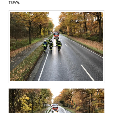
TSFW).
Video-
Player