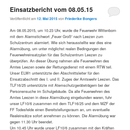
Einsatzbericht vom 08.05.15
Veröffentlicht am
12. Mai 2015
von
Friederike Bongers
Am 08.05.2015, um 10.23 Uhr, wurde die Feuerwehr Wittenborn
mit dem Alarmstichwort „Feuer Groß“ nach Leezen zum
Schulzentrum alarmiert. Wie sich herausstellte war dies eine
Alarmübung, um unter möglichst realen Bedingungen den
Feuerwehreinsatzplan für das Schulzentrum Leezen zu
überprüfen. An dieser Übung nahmen alle Feuerwehren des
Amtes Leezen sowie der Rettungsdienst mit einem RTW teil.
Unser ELW1 unterstützte den Abschnittsleiter für den
Einsatzabschnitt des I. und II. Zuges der Amtswehr Leezen. Das
TLF16/25 unterstützte mit Atemschutzgeräteträgern bei der
Personensuche im Schulgebäude. Da alle Feuerwehren des
Amtes Leezen in diese Alarmübung eingebunden waren, fuhr
unser LF10/6 zusammen mit dem TLF16/25 und dem MZF der
FF Todesfelde einen Bereitstellungsraum an, um eventuelle
Realeinsätze sofort annehmen zu können. Die Alarmübung war
gegen 11.30 Uhr beendet.
Um 10.45 Uhr wurde unser LF10/6 zusammen mit den Kräften