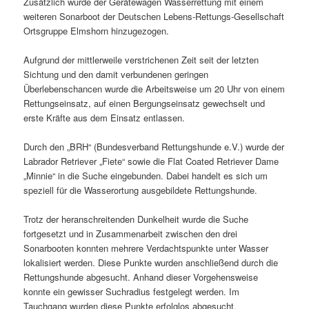
Zusätzlich wurde der Gerätewagen Wasserrettung mit einem
weiteren Sonarboot der Deutschen Lebens-Rettungs-Gesellschaft
Ortsgruppe Elmshorn hinzugezogen.
Aufgrund der mittlerweile verstrichenen Zeit seit der letzten
Sichtung und den damit verbundenen geringen
Überlebenschancen wurde die Arbeitsweise um 20 Uhr von einem
Rettungseinsatz, auf einen Bergungseinsatz gewechselt und
erste Kräfte aus dem Einsatz entlassen.
Durch den „BRH“ (Bundesverband Rettungshunde e.V.) wurde der
Labrador Retriever „Fiete“ sowie die Flat Coated Retriever Dame
„Minnie“ in die Suche eingebunden. Dabei handelt es sich um
speziell für die Wasserortung ausgebildete Rettungshunde.
Trotz der heranschreitenden Dunkelheit wurde die Suche
fortgesetzt und in Zusammenarbeit zwischen den drei
Sonarbooten konnten mehrere Verdachtspunkte unter Wasser
lokalisiert werden. Diese Punkte wurden anschließend durch die
Rettungshunde abgesucht. Anhand dieser Vorgehensweise
konnte ein gewisser Suchradius festgelegt werden. Im
Tauchgang wurden diese Punkte erfolglos abgesucht.