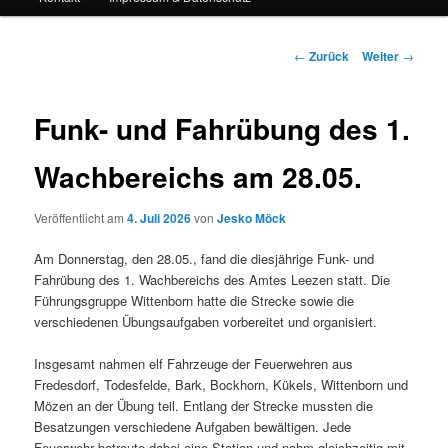
Beitrags-
←
Zurück
Weiter
→
Navigation
Funk- und Fahrübung des 1.
Wachbereichs am 28.05.
Veröffentlicht am
4. Juli 2026
von
Jesko Möck
Am Donnerstag, den 28.05., fand die diesjährige Funk- und
Fahrübung des 1. Wachbereichs des Amtes Leezen statt. Die
Führungsgruppe Wittenborn hatte die Strecke sowie die
verschiedenen Übungsaufgaben vorbereitet und organisiert.
Insgesamt nahmen elf Fahrzeuge der Feuerwehren aus
Fredesdorf, Todesfelde, Bark, Bockhorn, Kükels, Wittenborn und
Mözen an der Übung teil. Entlang der Strecke mussten die
Besatzungen verschiedene Aufgaben bewältigen. Jede
Feuerwehr betreute dabei eine Station und nahm gleichzeitig mit