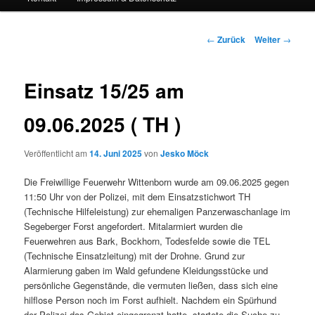
Beitrags-
←
Zurück
Weiter
→
Navigation
Einsatz 15/25 am
09.06.2025 ( TH )
Veröffentlicht am
14. Juni 2025
von
Jesko Möck
Die Freiwillige Feuerwehr Wittenborn wurde am 09.06.2025 gegen
11:50 Uhr von der Polizei, mit dem Einsatzstichwort TH
(Technische Hilfeleistung) zur ehemaligen Panzerwaschanlage im
Segeberger Forst angefordert. Mitalarmiert wurden die
Feuerwehren aus Bark, Bockhorn, Todesfelde sowie die TEL
(Technische Einsatzleitung) mit der Drohne. Grund zur
Alarmierung gaben im Wald gefundene Kleidungsstücke und
persönliche Gegenstände, die vermuten ließen, dass sich eine
hilflose Person noch im Forst aufhielt. Nachdem ein Spürhund
der Polizei das Gebiet eingegrenzt hatte, startete die Suche zu