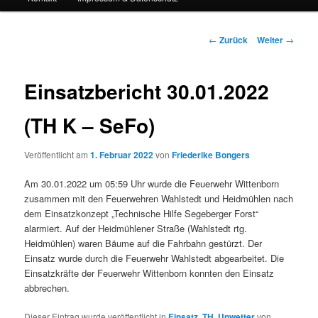
Beitrags-
←
Zurück
Weiter
→
Navigation
Einsatzbericht 30.01.2022
(TH K – SeFo)
Veröffentlicht am
1. Februar 2022
von
Friederike Bongers
Am 30.01.2022 um 05:59 Uhr wurde die Feuerwehr Wittenborn
zusammen mit den Feuerwehren Wahlstedt und Heidmühlen nach
dem Einsatzkonzept „Technische Hilfe Segeberger Forst“
alarmiert. Auf der Heidmühlener Straße (Wahlstedt rtg.
Heidmühlen) waren Bäume auf die Fahrbahn gestürzt. Der
Einsatz wurde durch die Feuerwehr Wahlstedt abgearbeitet. Die
Einsatzkräfte der Feuerwehr Wittenborn konnten den Einsatz
abbrechen.
Dieser Eintrag wurde veröffentlicht in
Einsatz
,
TH
,
Unwetter
von