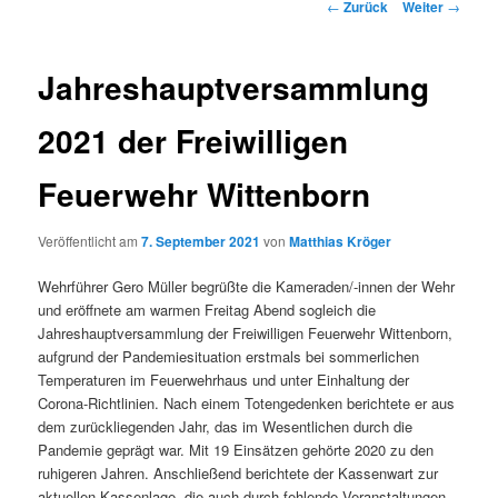
Beitrags-
←
Zurück
Weiter
→
Navigation
Jahreshauptversammlung
2021 der Freiwilligen
Feuerwehr Wittenborn
Veröffentlicht am
7. September 2021
von
Matthias Kröger
Wehrführer Gero Müller begrüßte die Kameraden/-innen der Wehr
und eröffnete am warmen Freitag Abend sogleich die
Jahreshauptversammlung der Freiwilligen Feuerwehr Wittenborn,
aufgrund der Pandemiesituation erstmals bei sommerlichen
Temperaturen im Feuerwehrhaus und unter Einhaltung der
Corona-Richtlinien. Nach einem Totengedenken berichtete er aus
dem zurückliegenden Jahr, das im Wesentlichen durch die
Pandemie geprägt war. Mit 19 Einsätzen gehörte 2020 zu den
ruhigeren Jahren. Anschließend berichtete der Kassenwart zur
aktuellen Kassenlage, die auch durch fehlende Veranstaltungen