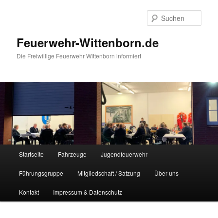
Zum
Inhalt
Such
wechseln
Feuerwehr-Wittenborn.de
Die Freiwillige Feuerwehr Wittenborn informiert
Hauptmenü
Startseite
Fahrzeuge
Jugendfeuerwehr
Führungsgruppe
Mitgliedschaft / Satzung
Über uns
Kontakt
Impressum & Datenschutz