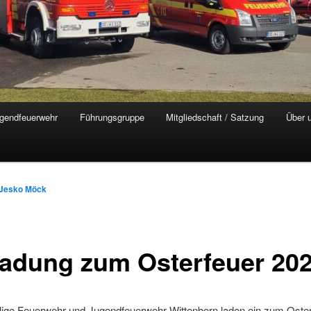
gendfeuerwehr
Führungsgruppe
Mitgliedschaft / Satzung
Über 
Jesko Möck
ladung zum Osterfeuer 20
llige Feuerwehr und Jugendfeuerwehr Wittenborn laden ein zum Oste