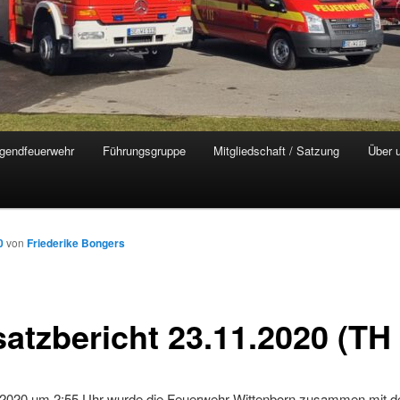
gendfeuerwehr
Führungsgruppe
Mitgliedschaft / Satzung
Über 
0
von
Friederike Bongers
satzbericht 23.11.2020 (TH
2020 um 2:55 Uhr wurde die Feuerwehr Wittenborn zusammen mit de