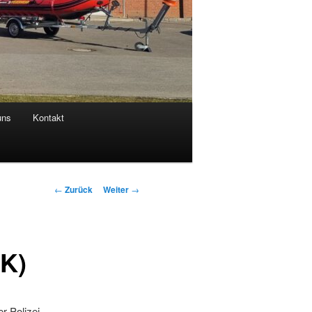
uns
Kontakt
Beitrags-
←
Zurück
Weiter
→
Navigation
 K)
r Polizei