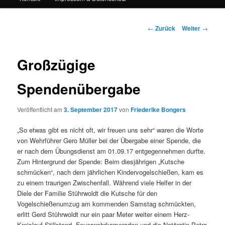
Beitrags-
←
Zurück
Weiter
→
Navigation
Großzügige
Spendenübergabe
Veröffentlicht am
3. September 2017
von
Friederike Bongers
„So etwas gibt es nicht oft, wir freuen uns sehr“ waren die Worte
von Wehrführer Gero Müller bei der Übergabe einer Spende, die
er nach dem Übungsdienst am 01.09.17 entgegennehmen durfte.
Zum Hintergrund der Spende: Beim diesjährigen „Kutsche
schmücken“, nach dem jährlichen Kindervogelschießen, kam es
zu einem traurigen Zwischenfall. Während viele Helfer in der
Diele der Familie Stührwoldt die Kutsche für den
Vogelschießenumzug am kommenden Samstag schmückten,
erlitt Gerd Stührwoldt nur ein paar Meter weiter einem Herz-
Kreislauf-Stillstand. Feuerwehrkameraden und die Notärztin Petra