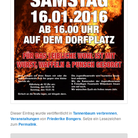
Dieser Eintrag wurde veröffentlicht in
Tannenbaum verbrennen
,
Veranstaltungen
von
Friederike Bongers
. Setze ein Lesezeichen
zum
Permalink
.