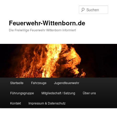
Zum
Inhalt
Such
wechseln
Feuerwehr-Wittenborn.de
Die Freiwillige Feuerwehr Wittenborn informiert
Hauptmenü
Startseite
Fahrzeuge
Jugendfeuerwehr
Führungsgruppe
Mitgliedschaft / Satzung
Über uns
Kontakt
Impressum & Datenschutz