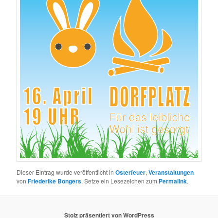
Dieser Eintrag wurde veröffentlicht in
Osterfeuer
,
Veranstaltungen
von
Friederike Bongers
. Setze ein Lesezeichen zum
Permalink
.
Stolz präsentiert von WordPress