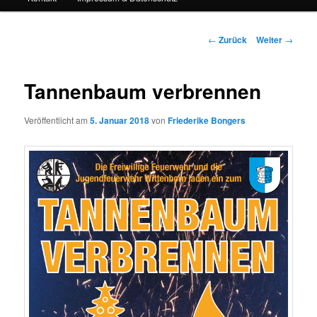
Beitrags-
←
Zurück
Weiter
→
Navigation
Tannenbaum verbrennen
Veröffentlicht am
5. Januar 2018
von
Friederike Bongers