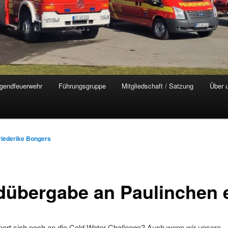
gendfeuerwehr
Führungsgruppe
Mitgliedschaft / Satzung
Über 
riederike Bongers
dübergabe an Paulinchen e
nert sich noch an die Cold Water Challenge? Auch wenn wir unsere