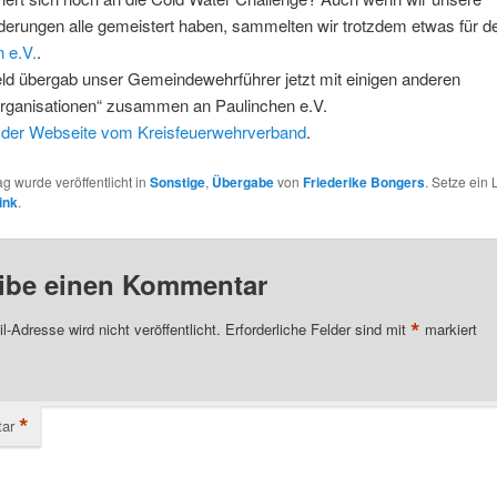
derungen alle gemeistert haben, sammelten wir trotzdem etwas für d
 e.V.
.
ld übergab unser Gemeindewehrführer jetzt mit einigen anderen
torganisationen“ zusammen an Paulinchen e.V.
uf der Webseite vom Kreisfeuerwehrverband
.
ag wurde veröffentlicht in
Sonstige
,
Übergabe
von
Friederike Bongers
. Setze ein
ink
.
ibe einen Kommentar
*
l-Adresse wird nicht veröffentlicht.
Erforderliche Felder sind mit
markiert
*
ar