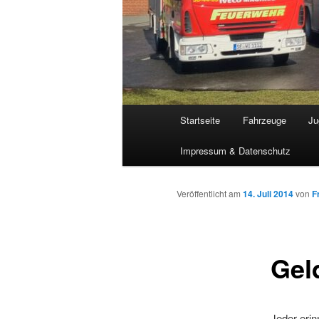
Hauptmenü
Startseite
Fahrzeuge
Ju
Impressum & Datenschutz
Veröffentlicht am
14. Juli 2014
von
F
Gel
Jeder erin