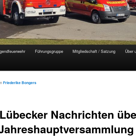
gendfeuerwehr
Führungsgruppe
Mitgliedschaft / Satzung
Über 
on
Friederike Bongers
 Lübecker Nachrichten übe
 Jahreshauptversammlung