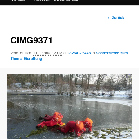
Bilder-
← Zurück
Navigation
CIMG9371
Veröffentlicht
11. Februar 2018
am
3264 × 2448
in
Sonderdienst zum
Thema Eisrettung