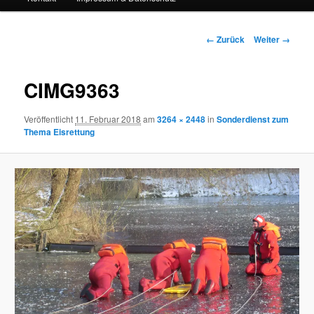
Bilder-
← Zurück
Weiter →
Navigation
CIMG9363
Veröffentlicht
11. Februar 2018
am
3264 × 2448
in
Sonderdienst zum
Thema Eisrettung