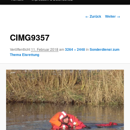
Bilder-
← Zurück
Weiter →
Navigation
CIMG9357
Veröffentlicht
11. Februar 2018
am
3264 × 2448
in
Sonderdienst zum
Thema Eisrettung