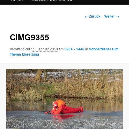
Bilder-
← Zurück
Weiter →
Navigation
CIMG9355
Veröffentlicht
11. Februar 2018
am
3264 × 2448
in
Sonderdienst zum
Thema Eisrettung