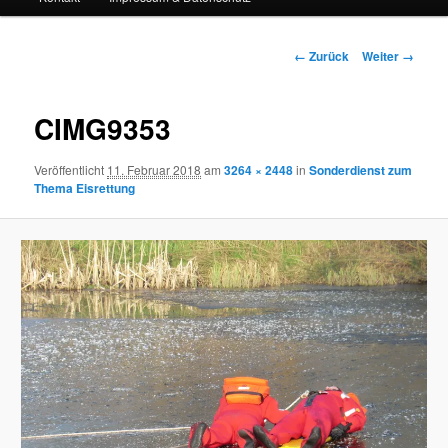
Bilder-
← Zurück
Weiter →
Navigation
CIMG9353
Veröffentlicht
11. Februar 2018
am
3264 × 2448
in
Sonderdienst zum
Thema Eisrettung