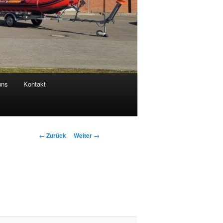
uns
Kontakt
Bilder-
← Zurück
Weiter →
Navigation