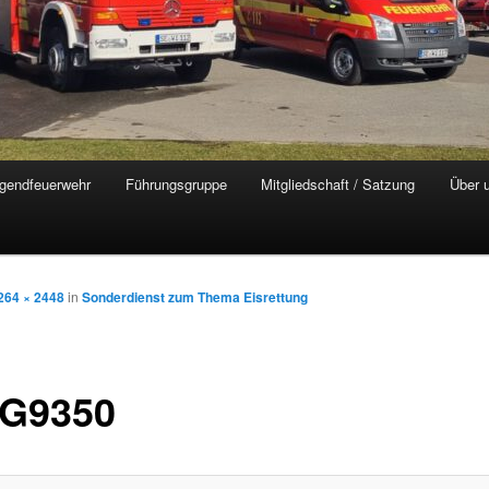
gendfeuerwehr
Führungsgruppe
Mitgliedschaft / Satzung
Über 
264 × 2448
in
Sonderdienst zum Thema Eisrettung
G9350