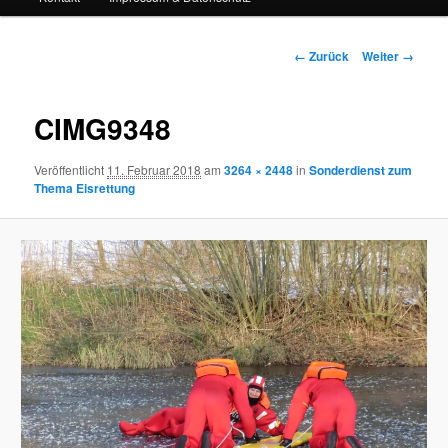
Bilder-
← Zurück
Weiter →
Navigation
CIMG9348
Veröffentlicht
11. Februar 2018
am
3264 × 2448
in
Sonderdienst zum
Thema Eisrettung