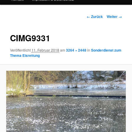
Bilder-
← Zurück
Weiter →
Navigation
CIMG9331
Veröffentlicht
11. Februar 2018
am
3264 × 2448
in
Sonderdienst zum
Thema Eisrettung